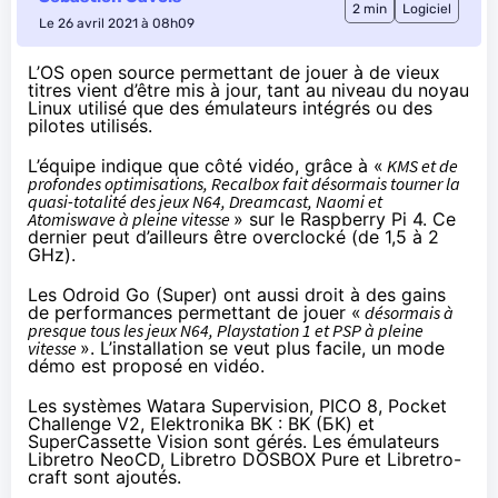
2 min
Logiciel
Le 26 avril 2021 à 08h09
L’OS
open source
permettant de jouer à de vieux
titres vient d’être
mis à jour
, tant au niveau du noyau
Linux utilisé que des émulateurs intégrés ou des
pilotes utilisés.
L’équipe indique que côté vidéo, grâce à «
KMS et de
profondes optimisations, Recalbox fait désormais tourner la
quasi-totalité des jeux N64, Dreamcast, Naomi et
Atomiswave à pleine vitesse
» sur le Raspberry Pi 4. Ce
dernier peut d’ailleurs être overclocké (de 1,5 à 2
GHz).
Les Odroid Go (Super)
ont aussi droit à des gains
de performances permettant de jouer «
désormais à
presque tous les jeux N64, Playstation 1 et PSP à pleine
vitesse
». L’installation se veut plus facile, un mode
démo est proposé en vidéo.
Les systèmes Watara Supervision, PICO 8, Pocket
Challenge V2, Elektronika BK : BK (БК) et
SuperCassette Vision sont gérés. Les émulateurs
Libretro NeoCD, Libretro DOSBOX Pure et Libretro-
craft sont ajoutés.