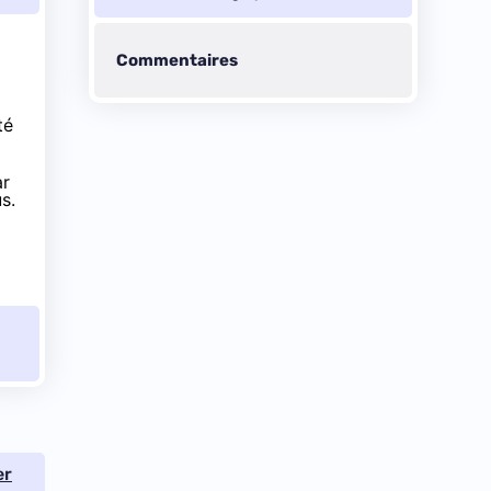
changements
Commentaires
té
ar
s.
er