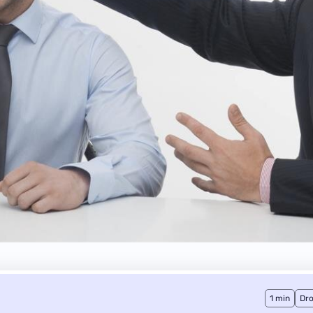
1 min
Dro