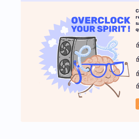
C
r
s
q