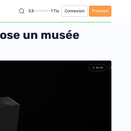
S3
1 Tio
Connexion
Premium
opose un musée