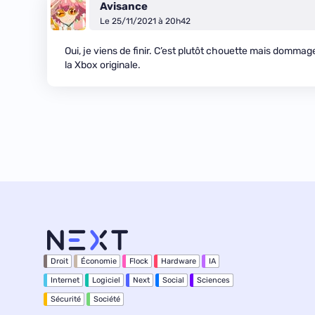
Avisance
Le 25/11/2021 à 20h42
Oui, je viens de finir. C’est plutôt chouette mais dommag
la Xbox originale.
Droit
Économie
Flock
Hardware
IA
Internet
Logiciel
Next
Social
Sciences
Sécurité
Société