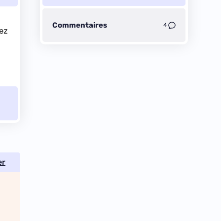
Commentaires
4
vez
er