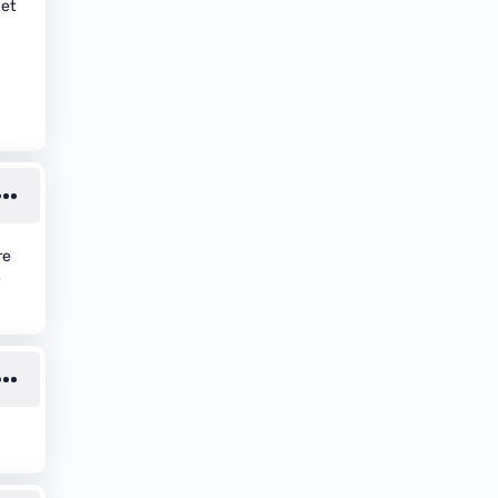
 et
re
e