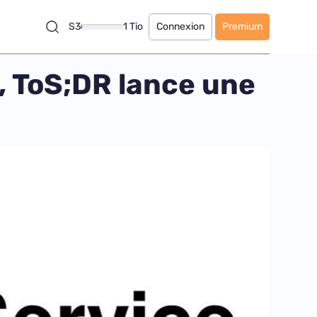
S3
1 Tio
Connexion
Premium
n, ToS;DR lance une