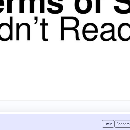
1 min
Économ