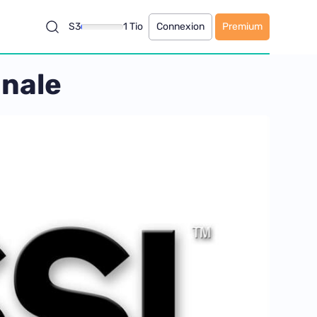
S3
1 Tio
Connexion
Premium
inale