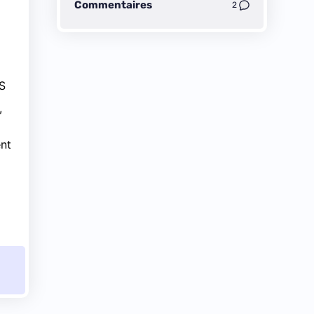
Commentaires
2
LS
,
ent