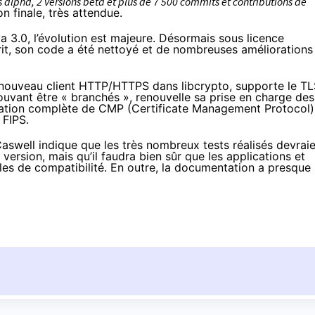
 alpha, 2 versions bêta et plus de 7 500 commits et contributions de
on finale
, très attendue.
 la 3.0, l’évolution est majeure. Désormais sous licence
crit, son code a été nettoyé et de nombreuses améliorations
n nouveau client HTTP/HTTPS dans libcrypto, supporte le T
uvant être « branchés », renouvelle sa prise en charge des
ation complète de CMP (Certificate Management Protocol)
 FIPS.
Caswell indique que les très nombreux tests réalisés devrai
ersion, mais qu’il faudra bien sûr que les applications et
rôles de compatibilité. En outre, la documentation a presque