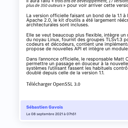
Il aura fallu «
trois ans de développement, 17 versions
plus de 350 auteurs
» pour voir
arriver cette versi
La version officielle faisant un bond de la 1.1 à
Apache 2.0, le kit d’outils a été largement réé
architecturales sont incluses.
Elle se veut beaucoup plus flexible, intègre u
du noyau Linux, fournit des groupes TLSv1.3 po
codeurs et décodeurs, contient une implément
propose de nouvelles API et intègre un module
Dans l’annonce officielle, le responsable Matt 
permettre un passage en douceur à la nouvelle v
systèmes l’utilisant fassent les habituels cont
doublé depuis celle de la version 1.1.
Télécharger OpenSSL 3.0
Sébastien Gavois
Le 08 septembre 2021 à 07h51