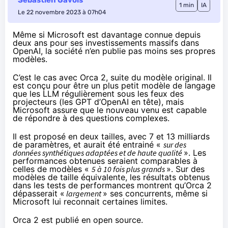
1 min
IA
Le 22 novembre 2023 à 07h04
Même si Microsoft est davantage connue depuis
deux ans pour
ses investissements massifs dans
OpenAI
, la société n’en publie pas moins ses propres
modèles.
C’est le cas avec Orca 2
, suite du modèle original. Il
est conçu pour être un plus petit modèle de langage
que les LLM régulièrement sous les feux des
projecteurs (les GPT d’OpenAI en tête), mais
Microsoft assure que le nouveau venu est capable
de répondre à des questions complexes.
Il est proposé en deux tailles, avec 7 et 13 milliards
de paramètres, et aurait été entrainé «
sur des
données synthétiques adaptées et de haute qualité
». Les
performances obtenues seraient comparables à
celles de modèles «
5 à 10 fois plus grands
». Sur des
modèles de taille équivalente, les résultats obtenus
dans les tests de performances montrent qu’Orca 2
dépasserait «
largement
» ses concurrents, même si
Microsoft lui reconnait certaines limites.
Orca 2 est publié en open source.