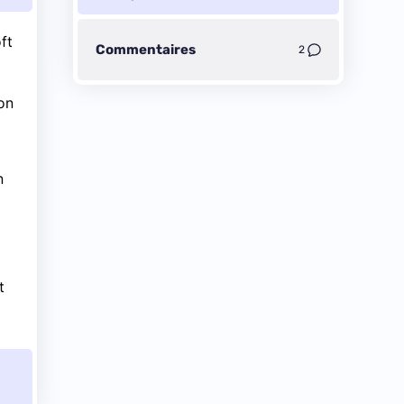
ft
Commentaires
2
on
n
t