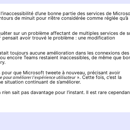
’inaccessibilité d’une bonne partie des services de Microso
entours de minuit pour n’être considérée comme réglée
qu’à
quêter sur un problème affectant de multiples services de s
ur pensait
avoir trouvé le problème
: une modification
atait toujours aucune amélioration
dans les connexions des
es ou encore Teams restaient inaccessibles, de même que bo
ry.
s pour que Microsoft tweete à nouveau, précisant
avoir
ve pour améliorer l’expérience utilisateur
». Cette fois, c’est la
une
situation continuant de s’améliorer
.
n’en sait pas davantage pour l’instant. Il est rare cependan