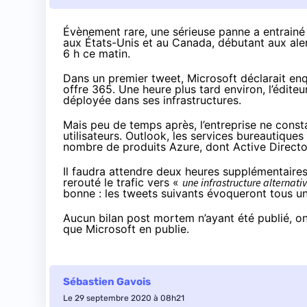
Évènement rare, une sérieuse panne a entrainé l
aux États-Unis et au Canada, débutant aux al
6 h ce matin
.
Dans un
premier tweet
, Microsoft déclarait en
offre 365. Une heure plus tard environ, l’édite
déployée dans ses infrastructures.
Mais peu de temps après, l’entreprise
ne const
utilisateurs. Outlook, les services bureautiqu
nombre de produits Azure, dont Active Directo
Il faudra attendre deux heures supplémentaire
rerouté le trafic
vers «
une infrastructure alternati
bonne : les tweets suivants évoqueront tous 
Aucun bilan post mortem n’ayant été publié, on 
que Microsoft en publie.
Sébastien Gavois
Le 29 septembre 2020 à 08h21