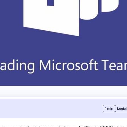
1 min
Logici