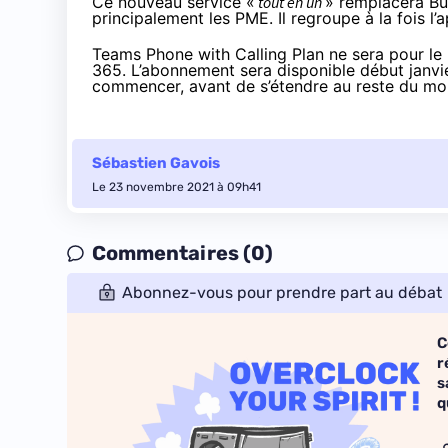
Ce
nouveau service
«
tout en un
» remplacera Bus
principalement les PME. Il regroupe à la fois l
Teams Phone with Calling Plan ne sera pour l
365. L’abonnement sera disponible début janv
commencer, avant de s’étendre au reste du m
Sébastien Gavois
Le 23 novembre 2021 à 09h41
Commentaires (0)
Abonnez-vous pour prendre part au débat
C
r
s
q