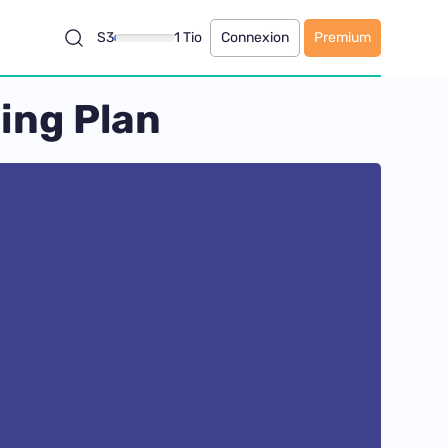
S3
1 Tio
Connexion
Premium
ing Plan