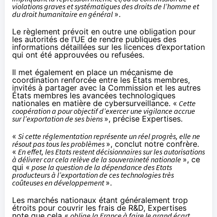
violations graves et systématiques des droits de l’homme et
du droit humanitaire en général
».
Le règlement prévoit en outre une obligation pour
les autorités de l’UE de rendre publiques des
informations détaillées sur les licences d’exportation
qui ont été approuvées ou refusées.
Il met également en place un mécanisme de
coordination renforcée entre les États membres,
invités à partager avec la Commission et les autres
États membres les avancées technologiques
nationales en matière de cybersurveillance. «
Cette
coopération a pour objectif d’exercer une vigilance accrue
sur l’exportation de ses biens
», précise Expertises.
«
Si cette réglementation représente un réel progrès, elle ne
résout pas tous les problèmes
», conclut notre confrère.
«
En effet, les Etats restent décisionnaires sur les autorisations
à délivrer car cela relève de la souveraineté nationale
», ce
qui «
pose la question de la dépendance des Etats
producteurs à l’exportation de ces technologies très
coûteuses en développement
».
Les marchés nationaux étant généralement trop
étroits pour couvrir les frais de R&D, Expertises
note que cela «
oblige la France à faire le grand écart