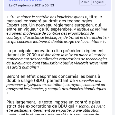
3 min
Logiciel
Le 07 septembre 2021 à 06h53
«
L’UE renforce le contrôle des logiciels espions
»,
titre
le
mensuel consacré au droit des technologies
Expertises. Un nouveau règlement européen, qui
entre en vigueur ce 10 septembre, «
institue un régime
européen modernisé de contrôle des exportations de
courtage, d’assistance technique, de transit et de transfert en
ce qui concerne les biens à double usage civil ou militaire
».
La principale innovation d’un précédent règlement
datant de 2009 «
réside dans la mise en place d’un strict
renforcement des contrôles des exportations de technologies
de surveillance dont l’utilisation abusive violerait gravement
les droits humains
».
Seront en effet désormais concernés les biens à
double usage (BDU) permettant de «
surveiller des
personnes physiques en contrôlant, extrayant, collectant ou
analysant les données, y compris des données biométriques
».
Plus largement, le texte impose un contrôle plus
strict des exportations de BDU qui «
sont ou peuvent
être destinés, entièrement ou en partie, à une utilisation
impliquant la répression interne et/ou la commission de