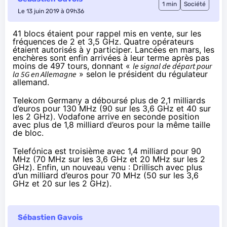
1 min
Société
Le 13 juin 2019 à 09h36
41 blocs étaient pour rappel mis en vente, sur
les
fréquences de 2 et 3,5 GHz
.
Quatre opérateurs
étaient autorisés à y participer. Lancées en mars, les
enchères sont
enfin arrivées à leur terme
après pas
moins de 497 tours, donnant «
le signal de départ pour
la 5G en Allemagne
» selon le président du régulateur
allemand.
Telekom Germany a déboursé plus de 2,1 milliards
d’euros pour 130 MHz (90 sur les 3,6 GHz et 40 sur
les 2 GHz). Vodafone arrive en seconde position
avec plus de 1,8 milliard d’euros pour la même taille
de bloc.
Telefónica est troisième avec 1,4 milliard pour 90
MHz (70 MHz sur les 3,6 GHz et 20 MHz sur les 2
GHz). Enfin, un nouveau venu : Drillisch avec plus
d’un milliard d’euros pour 70 MHz (50 sur les 3,6
GHz et 20 sur les 2 GHz).
Sébastien Gavois