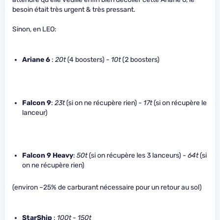
besoin était très urgent & très pressant.
Sinon, en LEO:
Ariane 6
:
20t
(4 boosters) -
10t
(2 boosters)
Falcon 9
:
23t
(si on ne récupère rien) -
17t
(si on récupère le
lanceur)
Falcon 9 Heavy
:
50t
(si on récupère les 3 lanceurs) -
64t
(si
on ne récupère rien)
(environ ~25% de carburant nécessaire pour un retour au sol)
StarShip
:
100t
-
150t