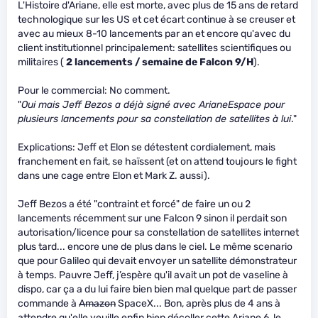
L'Histoire d'Ariane, elle est morte, avec plus de 15 ans de retard
technologique sur les US et cet écart continue à se creuser et
avec au mieux 8-10 lancements par an et encore qu'avec du
client institutionnel principalement: satellites scientifiques ou
militaires (
2 lancements / semaine de Falcon 9/H
).
Pour le commercial: No comment.
"
Oui mais Jeff Bezos a déjà signé avec ArianeEspace pour
plusieurs lancements pour sa constellation de satellites à lui
."
Explications: Jeff et Elon se détestent cordialement, mais
franchement en fait, se haïssent (et on attend toujours le fight
dans une cage entre Elon et Mark Z. aussi).
Jeff Bezos a été "contraint et forcé" de faire un ou 2
lancements récemment sur une Falcon 9 sinon il perdait son
autorisation/licence pour sa constellation de satellites internet
plus tard... encore une de plus dans le ciel. Le même scenario
que pour Galileo qui devait envoyer un satellite démonstrateur
à temps. Pauvre Jeff, j’espère qu'il avait un pot de vaseline à
dispo, car ça a du lui faire bien bien mal quelque part de passer
commande à
Amazon
SpaceX... Bon, après plus de 4 ans à
attendre qu'elle veuille enfin bien décoller cette Ariane 6, le