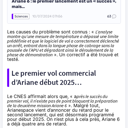
Ariane 6 : le premier lancement est un « succès »,
mais…
10/07/2024 07h56
63
Sciences
Les causes du problème sont connus : «
L’analyse
montre qu’une mesure de température a dépassé une limite
prédéfinie et que le logiciel de vol a correctement déclenché
un arrêt, entrant dans la longue phase de cabrage sans la
poussée de l’APU et dégradant ainsi le déroulement de la
phase de démonstration
». Un correctif a été trouvé et
testé.
Le premier vol commercial
d’Ariane début 2025…
Le
CNES affirmait
alors que, « a
près le succès du
premier vol, il n’existe pas de point bloquant la préparation
de la deuxième mission Ariane 6
». Malgré tout,
Arianespace vient d’annoncer du retard pour le
second lancement
, qui est désormais programmé
pour début 2025. On n’est plus à cela près, Ariane 6
a déjà quatre ans de retard.