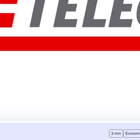
2 min
Économ