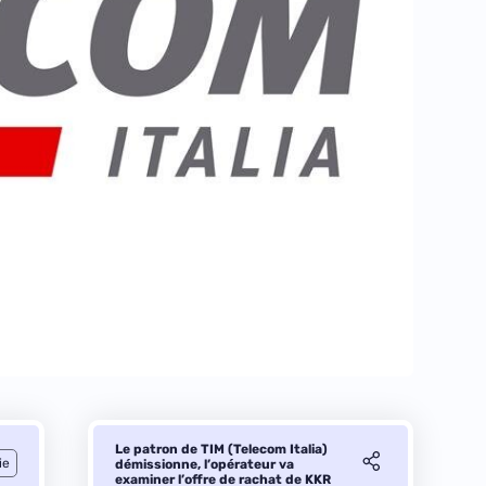
Le patron de TIM (Telecom Italia)
ie
démissionne, l’opérateur va
examiner l’offre de rachat de KKR