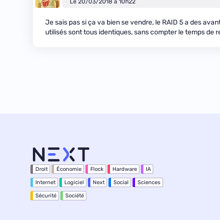
Le 20/03/2018 à 10h22
Je sais pas si ça va bien se vendre, le RAID 5 a des avanta
utilisés sont tous identiques, sans compter le temps de r
Droit
Économie
Flock
Hardware
IA
Internet
Logiciel
Next
Social
Sciences
Sécurité
Société