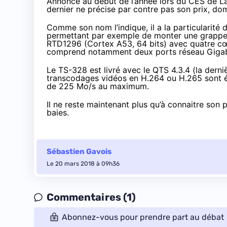
Annoncé
au début de l’année
lors du CES de Las
dernier ne précise par contre pas son prix, d
Comme son nom l’indique, il a la particularit
permettant par exemple de monter une grappe 
RTD1296 (Cortex A53, 64 bits) avec quatre cœ
comprend notamment deux ports réseau Gigab
Le
TS-328
est livré avec le QTS 4.3.4 (la dern
transcodages vidéos en H.264 ou H.265 sont ég
de 225 Mo/s au maximum.
Il ne reste maintenant plus qu’à connaitre son 
baies.
Sébastien Gavois
Le 20 mars 2018 à 09h36
Commentaires (1)
Abonnez-vous pour prendre part au débat