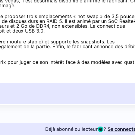
 Vegas, il est désormais disponible affirme le fabricant. C
ommage.
é de proposer trois emplacements « hot swap » de 3,5 pouce
de disques durs en RAID 5. Il est animé par un SoC Realte
urs et 2 Go de DDR4, non extensibles. La connectique
it et deux USB 3.0.
ière mouture stable) et supporte les snapshots. Les
alement de la partie. Enfin, le fabricant annonce des débi
prix pour juger de son intérêt face à des modèles avec quat
Déjà abonné ou lecteur
?
Se connect