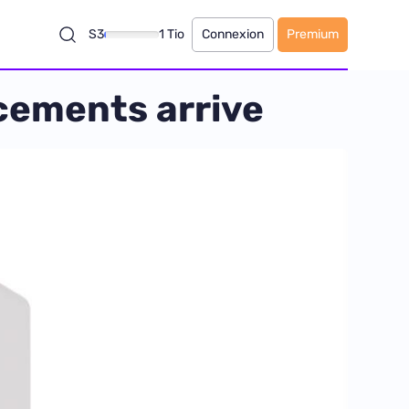
S3
1 Tio
Connexion
Premium
cements arrive