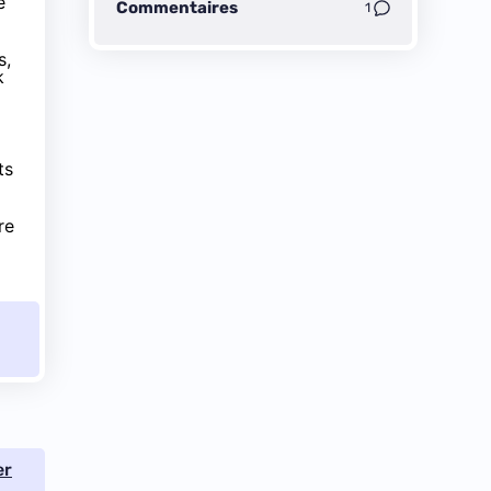
e
Commentaires
1
s,
k
ts
re
er