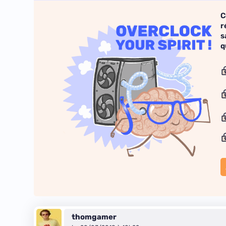
C
r
s
q
thomgamer