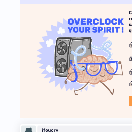
C
r
s
q
jfoucry