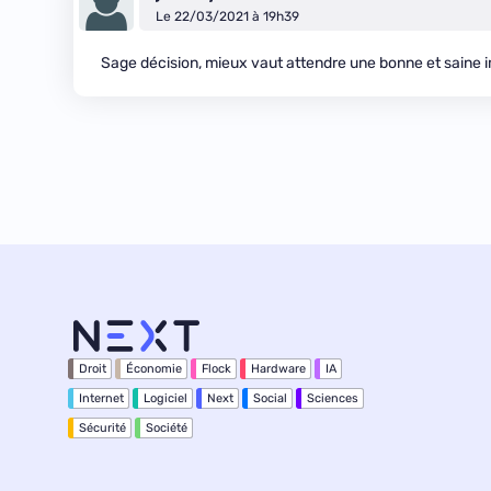
Le 22/03/2021 à 19h39
Sage décision, mieux vaut attendre une bonne et saine i
Droit
Économie
Flock
Hardware
IA
Internet
Logiciel
Next
Social
Sciences
Sécurité
Société