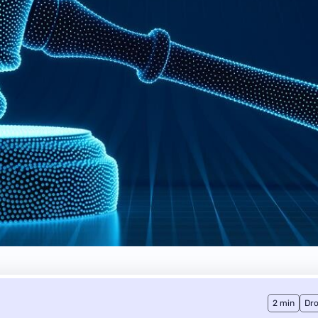
2 min
Dro