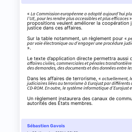
«
La Commission européenne a adopté aujourd’hui plusie
l’UE, pour les rendre plus accessibles et plus efficaces
»
propositions
veulent améliorer la coopération ju
justice dans ces affaires.
Sur la table notamment, un règlement pour «
pe
par voie électronique ou d’engager une procédure judic
».
Le texte d’application directe permettra aussi d
affaires civiles, commerciales et pénales transfrontièr
des demandes, des documents et des données entre les a
Dans les affaires de terrorisme, «
actuellement, l
judiciaires liées au terrorisme à Eurojust par différent
CD-ROM. En outre, le système informatique d’Eurojust e
Un règlement instaurera des canaux de communi
autorités des États membres.
Sébastien Gavois