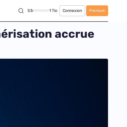
S3
1 Tio
Connexion
Premium
érisation accrue