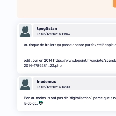
tpeg5stan
Le 02/12/2021 à 11h03
Au risque de troller : ça passe encore par fax/télécopie 
edit : oui, en 2014
https://www.lepoint.fr/societe/sca
2014-1789281_23.php
Inodemus
Le 02/12/2021 à 14h10
Bon au moins ils ont pas dit “digitalisation”, parce que si
le doigt…