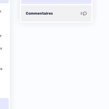
e
Commentaires
2
e
es
es