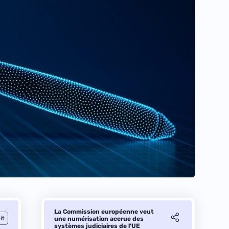
La Commission européenne veut
it
une numérisation accrue des
systèmes judiciaires de l’UE