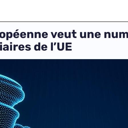
opéenne veut une num
aires de l’UE