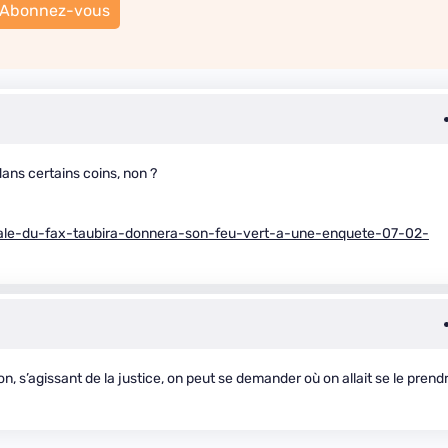
Abonnez-vous
dans certains coins, non ?
ndale-du-fax-taubira-donnera-son-feu-vert-a-une-enquete-07-02-
non, s’agissant de la justice, on peut se demander où on allait se le prend