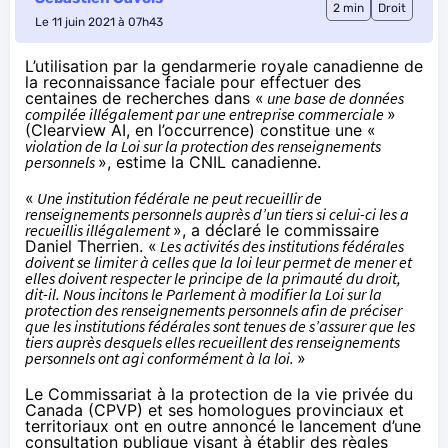
2 min
Droit
Le 11 juin 2021 à 07h43
L’utilisation par la gendarmerie royale canadienne de
la reconnaissance faciale pour effectuer des
centaines de recherches dans «
une base de données
compilée illégalement par une entreprise commerciale
»
(Clearview AI, en l’occurrence) constitue une «
violation de la Loi sur la protection des renseignements
personnels
»,
estime
la CNIL canadienne.
«
Une institution fédérale ne peut recueillir de
renseignements personnels auprès d’un tiers si celui-ci les a
recueillis illégalement
», a déclaré le commissaire
Daniel Therrien. «
Les activités des institutions fédérales
doivent se limiter à celles que la loi leur permet de mener et
elles doivent respecter le principe de la primauté du droit,
dit-il. Nous incitons le Parlement à modifier la Loi sur la
protection des renseignements personnels afin de préciser
que les institutions fédérales sont tenues de s’assurer que les
tiers auprès desquels elles recueillent des renseignements
personnels ont agi conformément à la loi.
»
Le Commissariat à la protection de la vie privée du
Canada (CPVP) et ses homologues provinciaux et
territoriaux ont en outre annoncé le lancement d’une
consultation publique visant à établir des règles