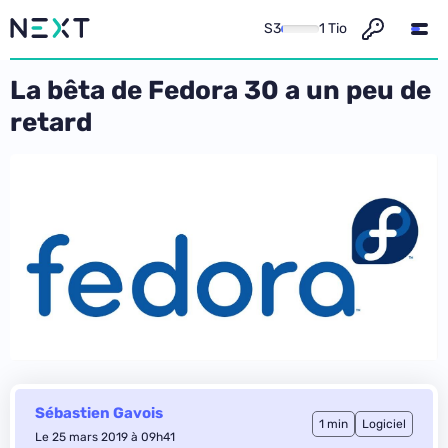
S3
1 Tio
La bêta de Fedora 30 a un peu de
retard
Sébastien Gavois
1 min
Logiciel
Le 25 mars 2019 à 09h41