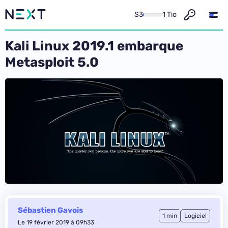
S3
1 Tio
Kali Linux 2019.1 embarque
Metasploit 5.0
Sébastien Gavois
1 min
Logiciel
Le 19 février 2019 à 09h33