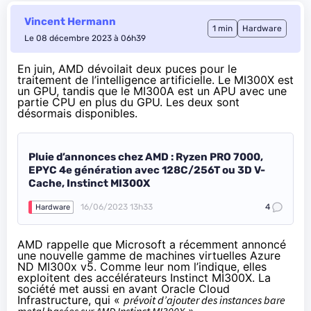
Vincent Hermann
1 min
Hardware
Le 08 décembre 2023 à 06h39
En juin, AMD dévoilait deux puces pour le
traitement de l’intelligence artificielle. Le MI300X est
un GPU, tandis que le MI300A est un APU avec une
partie CPU en plus du GPU. Les deux
sont
désormais disponibles
.
Pluie d’annonces chez AMD : Ryzen PRO 7000,
EPYC 4e génération avec 128C/256T ou 3D V-
Cache, Instinct MI300X
16/06/2023 13h33
4
Hardware
AMD rappelle que Microsoft a récemment annoncé
une nouvelle gamme de machines virtuelles Azure
ND MI300x v5. Comme leur nom l’indique, elles
exploitent des accélérateurs Instinct MI300X. La
société met aussi en avant Oracle Cloud
Infrastructure, qui «
prévoit d’ajouter des instances bare
metal basées sur AMD Instinct MI300X
».