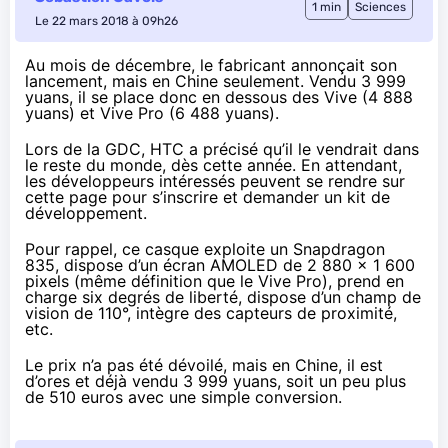
1 min
Sciences
Le 22 mars 2018 à 09h26
Au mois de décembre, le fabricant
annonçait
son
lancement, mais en Chine seulement. Vendu 3 999
yuans, il se place donc en dessous des Vive (4 888
yuans) et Vive Pro (6 488 yuans).
Lors de la GDC, HTC
a précisé
qu’il le vendrait dans
le reste du monde, dès cette année. En attendant,
les développeurs intéressés peuvent se rendre
sur
cette page
pour s’inscrire et demander un kit de
développement.
Pour rappel, ce casque
exploite
un Snapdragon
835, dispose d’un écran AMOLED de 2 880 x 1 600
pixels (même définition que le Vive Pro), prend en
charge six degrés de liberté, dispose d’un champ de
vision de 110°, intègre des capteurs de proximité,
etc.
Le prix n’a pas été dévoilé, mais en Chine, il est
d’ores et déjà vendu
3 999 yuans
, soit un peu plus
de 510 euros avec une simple conversion.