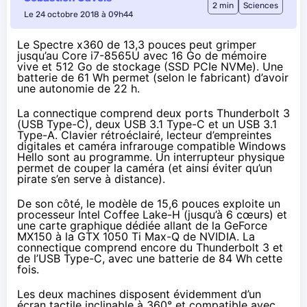
2 min
Sciences
Le 24 octobre 2018 à 09h44
Le Spectre x360 de 13,3 pouces
peut grimper
jusqu’au
Core i7-8565U
avec 16 Go de mémoire
vive et 512 Go de stockage (SSD PCIe NVMe). Une
batterie de 61 Wh permet (selon le fabricant) d’avoir
une autonomie de 22 h.
La connectique comprend deux ports Thunderbolt 3
(USB Type-C), deux USB 3.1 Type-C et un USB 3.1
Type-A. Clavier rétroéclairé, lecteur d’empreintes
digitales et caméra infrarouge compatible Windows
Hello sont au programme. Un interrupteur physique
permet de couper la caméra (et ainsi éviter qu’un
pirate s’en serve à distance).
De son côté, le modèle de 15,6 pouces exploite un
processeur Intel Coffee Lake-H (jusqu’à 6 cœurs) et
une carte graphique dédiée allant de la GeForce
MX150 à la GTX 1050 Ti Max-Q de NVIDIA. La
connectique comprend encore du Thunderbolt 3 et
de l’USB Type-C, avec une batterie de 84 Wh cette
fois.
Les deux machines disposent évidemment d’un
écran tactile inclinable à 360° et compatible avec