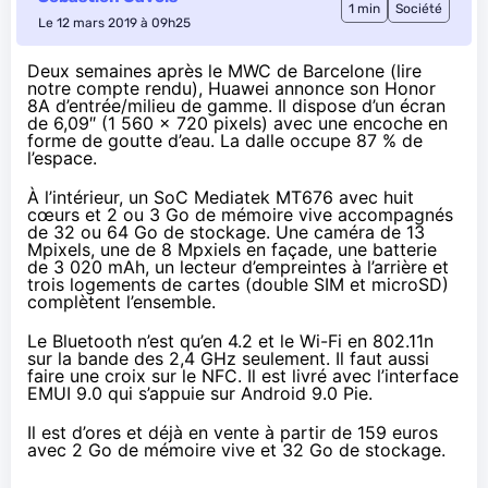
1 min
Société
Le 12 mars 2019 à 09h25
Deux semaines après le MWC de Barcelone (lire
notre compte rendu), Huawei annonce son Honor
8A d’entrée/milieu de gamme. Il dispose d’un écran
de 6,09″ (1 560 x 720 pixels) avec une encoche en
forme de goutte d’eau. La dalle occupe 87 % de
l’espace.
À l’intérieur, un SoC Mediatek MT676 avec huit
cœurs et 2 ou 3 Go de mémoire vive accompagnés
de 32 ou 64 Go de stockage. Une caméra de 13
Mpixels, une de 8 Mpxiels en façade, une batterie
de 3 020 mAh, un lecteur d’empreintes à l’arrière et
trois logements de cartes (double SIM et microSD)
complètent l’ensemble.
Le Bluetooth n’est qu’en 4.2 et le Wi-Fi en 802.11n
sur la bande des 2,4 GHz seulement. Il faut aussi
faire une croix sur le NFC. Il est livré avec l’interface
EMUI 9.0 qui s’appuie sur Android 9.0 Pie.
Il est d’ores et déjà en vente
à partir de 159 euros
avec 2 Go de mémoire vive et 32 Go de stockage.