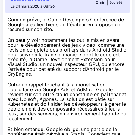
2 min
Société
Le 24 mars 2020 à 08h26
Comme prévu
, la Game Developers Conference de
Google a eu lieu hier soir. L’éditeur en
propose un
résumé sur son site
.
On peut y voir notamment
les outils mis en avant
pour le développement des jeux vidéo, comme une
révision complète des profilers dans Android Studio
pour suivre à la trace la manière dont le code est
exécuté, la Game Development Extension pour
Visual Studio, un nouvel inspecteur GPU, ou encore
l’arrivée pour cet été du support d’Android par le
CryEngine.
Outre un rappel touchant à la monétisation
publicitaire
via Google Ads et AdMob
, Google
revient sur son offre cloud
construite en partenariat
avec Ubisoft, Agones. La solution est bâtie sur
Kubernetes et doit aider les développeurs à gérer le
déploiement des composants nécessaires à leurs
jeux, sur des serveurs, en environnement hybride ou
localement.
Et bien entendu, Google oblige, une partie de la
conférence était dévolue à Stadia. Conscient que