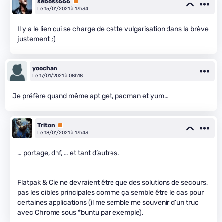
seboss666
Premium
Le 15/01/2021 à 17h34
Il y a le lien qui se charge de cette vulgarisation dans la brève
justement ;)
yoochan
Le 17/01/2021 à 08h18
Je préfère quand même apt get, pacman et yum…
Triton
Premium
Le 18/01/2021 à 17h43
… portage, dnf, … et tant d’autres.
Flatpak & Cie ne devraient être que des solutions de secours,
pas les cibles principales comme ça semble être le cas pour
certaines applications (il me semble me souvenir d’un truc
avec Chrome sous *buntu par exemple).