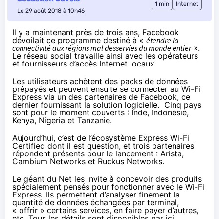
1 min
Internet
Le 29 août 2018 à 10h46
Il y a maintenant près de trois ans, Facebook
dévoilait ce programme destiné à «
étendre la
connectivité aux régions mal desservies du monde entier
».
Le réseau social travaille ainsi avec les opérateurs
et fournisseurs d’accès Internet locaux.
Les utilisateurs achètent des packs de données
prépayés et peuvent ensuite se connecter au Wi-Fi
Express via un des partenaires de Facebook, ce
dernier fournissant la solution logicielle. Cinq pays
sont pour le moment couverts : Inde, Indonésie,
Kenya, Nigeria et Tanzanie.
Aujourd’hui
, c’est de l’écosystème Express Wi-Fi
Certified dont il est question, et trois partenaires
répondent présents pour le lancement : Arista,
Cambium Networks et Ruckus Networks.
Le géant du Net les invite à concevoir des produits
spécialement pensés pour fonctionner avec le Wi-Fi
Express. Ils permettent d’analyser finement la
quantité de données échangées par terminal,
« offrir » certains services, en faire payer d’autres,
etc. Tous les détails sont disponibles
par ici
.