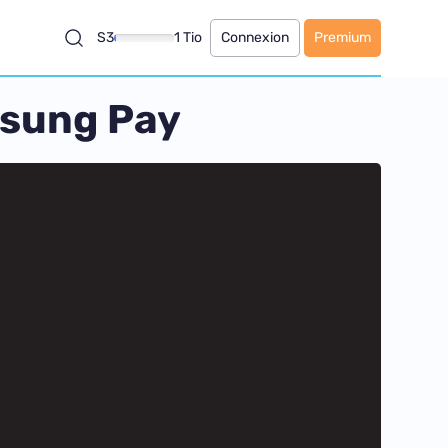
S3
1 Tio
Connexion
Premium
msung Pay