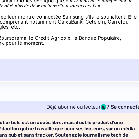
de smartphones
explique
que «
les clients de la banque mobile
e déjà plus de deux millions d’utilisateurs actifs
».
ec leur montre connectée Samsung s’ils le souhaitent. Elle
comprenant notamment CaixaBank, Cetelem, Carrefour
lés, etc.
ursorama, le Crédit Agricole, la Banque Populaire,
nk pour le moment.
Déjà abonné ou lecteur
?
Se connect
et article est en accès libre, mais il est le produit d'une
édaction qui ne travaille que pour ses lecteurs, sur un média
ans pub et sans tracker. Soutenez le journalisme tech de