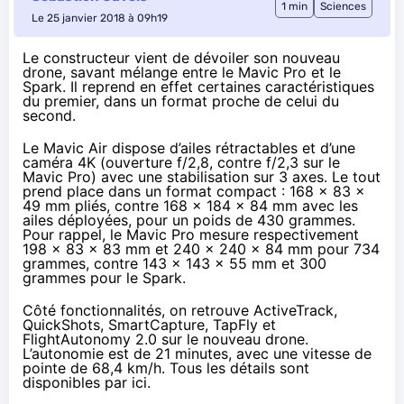
1 min
Sciences
Le 25 janvier 2018 à 09h19
Le constructeur vient de dévoiler son nouveau
drone, savant mélange entre le
Mavic Pro
et le
Spark
. Il reprend en effet certaines caractéristiques
du premier, dans un format proche de celui du
second.
Le Mavic Air dispose d’ailes rétractables et d’une
caméra 4K (ouverture f/2,8, contre f/2,3 sur le
Mavic Pro) avec une stabilisation sur 3 axes. Le tout
prend place dans un format compact : 168 x 83 x
49 mm pliés, contre 168 x 184 x 84 mm avec les
ailes déployées, pour un poids de 430 grammes.
Pour rappel, le Mavic Pro mesure respectivement
198 x 83 x 83 mm et 240 x 240 x 84 mm pour 734
grammes, contre 143 x 143 x 55 mm et 300
grammes pour le Spark.
Côté fonctionnalités, on retrouve ActiveTrack,
QuickShots, SmartCapture, TapFly et
FlightAutonomy 2.0 sur le nouveau drone.
L’autonomie est de 21 minutes, avec une vitesse de
pointe de 68,4 km/h. Tous les détails sont
disponibles
par ici
.