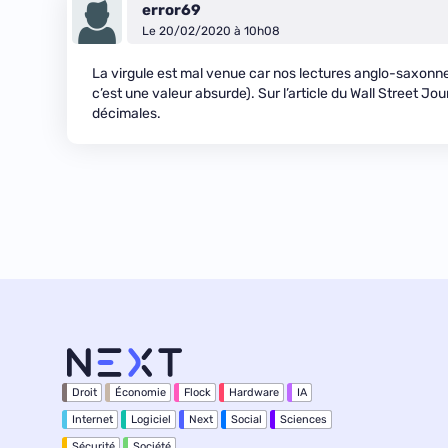
error69
Le 20/02/2020 à 10h08
La virgule est mal venue car nos lectures anglo-saxonn
c’est une valeur absurde). Sur l’article du Wall Street Jou
décimales.
Droit
Économie
Flock
Hardware
IA
Internet
Logiciel
Next
Social
Sciences
Sécurité
Société