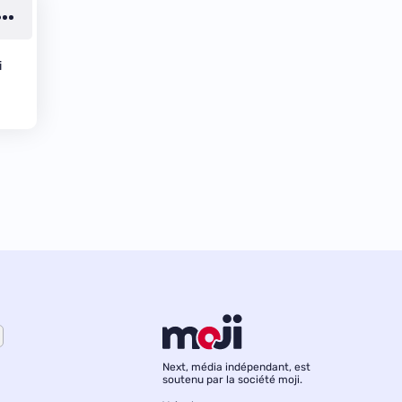
i
Next, média indépendant, est
soutenu par la société moji.