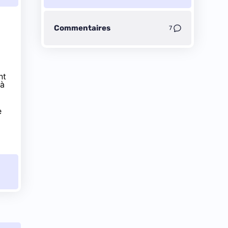
Commentaires
7
nt
 à
e