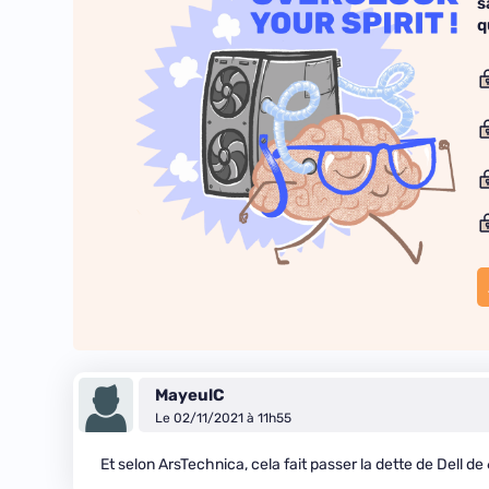
s
q
MayeulC
Le 02/11/2021 à 11h55
Et selon ArsTechnica, cela fait passer la dette de Dell de 