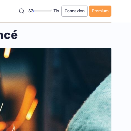
S3
1 Tio
Connexion
Premium
ncé