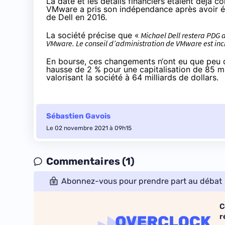
La date et les détails financiers étaient
déjà co
VMware a pris son indépendance après avoir é
de Dell en 2016.
La société précise que
«
Michael Dell restera PDG d
VMware. Le conseil d’administration de VMware est i
En bourse, ces changements n‘ont eu que peu d’e
hausse de 2 % pour une capitalisation de 85 mi
valorisant la société à 64 milliards de dollars.
Sébastien Gavois
Le 02 novembre 2021 à 09h15
Commentaires (1)
Abonnez-vous pour prendre part au débat
C
r