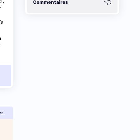
r,
Commentaires
1
e
de
n
,
er