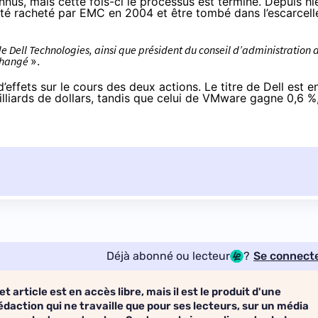
nnus
, mais cette fois-ci le processus est terminé. Depuis hie
té racheté par EMC en 2004 et être tombé dans l’escarcell
e Dell Technologies, ainsi que président du conseil d’administration 
nchangé
».
ffets sur le cours des deux actions. Le titre de Dell est e
lliards de dollars, tandis que celui de VMware gagne 0,6 %
Déjà abonné ou lecteur
?
Se connect
et article est en accès libre, mais il est le produit d'une
édaction qui ne travaille que pour ses lecteurs, sur un média