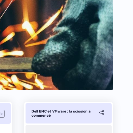
Dell EMC et VMware : la scission a
ie
commencé