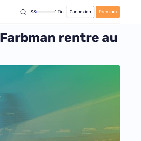
S3
1 Tio
Connexion
Premium
h Farbman rentre au