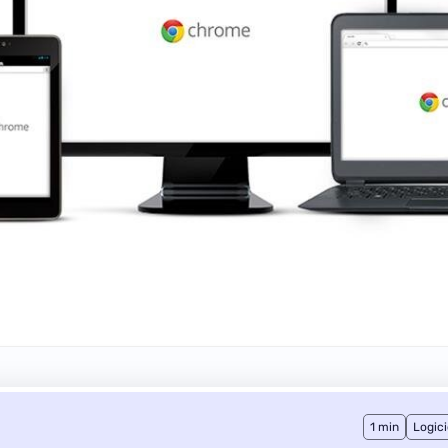
1 min
Logici