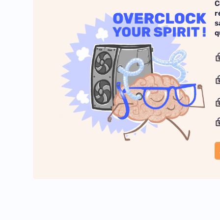
C
r
s
q