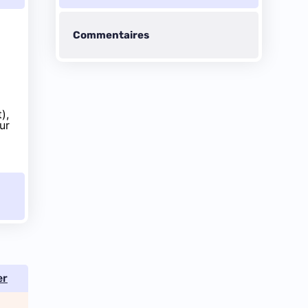
Commentaires
),
ur
er