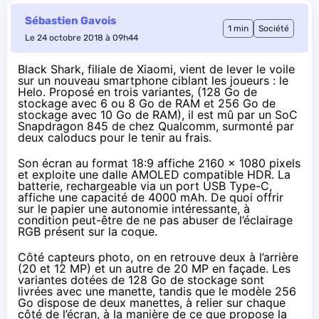
Sébastien Gavois
1 min
Société
Le 24 octobre 2018 à 09h44
Black Shark, filiale de Xiaomi, vient de lever le voile
sur un nouveau smartphone ciblant les joueurs : le
Helo
. Proposé en trois variantes, (128 Go de
stockage avec 6 ou 8 Go de RAM et 256 Go de
stockage avec 10 Go de RAM), il est mû par un SoC
Snapdragon 845 de chez Qualcomm, surmonté par
deux caloducs pour le tenir au frais.
Son écran au format 18:9 affiche 2160 x 1080 pixels
et exploite une dalle AMOLED compatible HDR. La
batterie, rechargeable via un port USB Type-C,
affiche une capacité de 4000 mAh. De quoi offrir
sur le papier une autonomie intéressante, à
condition peut-être de ne pas abuser de l’éclairage
RGB présent sur la coque.
Côté capteurs photo, on en retrouve deux à l’arrière
(20 et 12 MP) et un autre de 20 MP en façade. Les
variantes dotées de 128 Go de stockage sont
livrées avec une manette, tandis que le modèle 256
Go dispose de deux manettes, à relier sur chaque
côté de l’écran, à la manière de ce que propose la