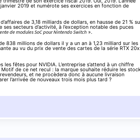
e trimestre
de son exercice fiscal 2019
. Oui, 2019. L’année
 à janvier 2019 et numérote ses exercices en fonction de
’affaires de 3,18 milliards de dollars, en hausse de 21 % su
e ses secteurs d’activité, à l’exception notable des puces
 vente de modules SoC pour Nintendo Switch
».
 838 millions de dollars il y a un an à 1,23 milliard sur les
nante au vu du prix de vente des cartes de la série RTX 20x
 les fêtes pour NVIDIA. L’entreprise s’attend à un chiffre
. Motif de ce net recul : la marque souhaite réduire les stoc
revendeurs, et ne procèdera donc à aucune livraison
rer l’arrivée de nouveaux trois mois plus tard ?