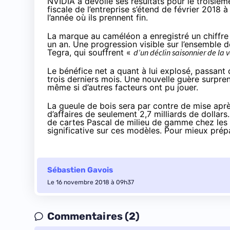
NVIDIA a dévoilé ses résultats pour le troisièm
fiscale de l’entreprise s’étend de février 2018
l’année où ils prennent fin.
La marque au caméléon a enregistré un chiffre d
un an. Une progression visible sur l’ensemble d
Tegra, qui souffrent «
d’un déclin saisonnier de la
Le bénéfice net a quant à lui explosé, passant de
trois derniers mois. Une nouvelle guère surpre
même si d’autres facteurs ont pu jouer.
La gueule de bois sera par contre de mise après
d’affaires de seulement 2,7 milliards de dollars
de cartes Pascal de milieu de gamme chez les 
significative sur ces modèles. Pour mieux prépa
Sébastien Gavois
Le 16 novembre 2018 à 09h37
Commentaires (2)