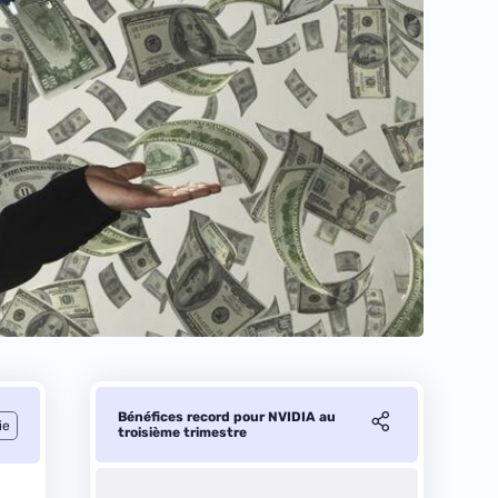
Bénéfices record pour NVIDIA au
ie
troisième trimestre