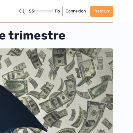
S3
1 Tio
Connexion
Premium
e trimestre