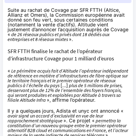
Suite au rachat de Covage par SFR FTTH (Altice,
Allianz et Omers), la Commission européenne
avait
donné son feu vert
, sous certaines conditions
(notamment la vente d’actifs). Altitude vient
justement d’annoncer l’acquisition auprès de Covage
«
de 26 réseaux publics et privés dont 18 dédiés aux
entreprises et 8 réseaux mixtes
».
SFR FTTH finalise le rachat de l’opérateur
d’infrastructure Covage pour 1 milliard d’euros
«
Le périmètre acquis fait d’Altitude l’opérateur indépendant
de référence en matière d’infrastructures de fibre optique sur
le territoire français et le premier opérateur de réseaux
publics à l’échelle du pays
[…]
plus de 5 millions de prises,
desservant plus de 12% de l’ensemble des foyers français,
qui seront produites et exploitées par Altitude à travers sa
filiale Altitude Infra
», affirme l’opérateur.
Il y a quelques jours
, Adista et unyc ont annoncé «
avoir signé un accord d’exclusivité en vue de leur
rapprochement stratégique
». Ce projet «
permettra la
constitution d’un nouveau groupe entre le premier opérateur
alternatif B2B cloud et communications en France, et l’acteur
majeur de la vente indirecte de services télécoms
».