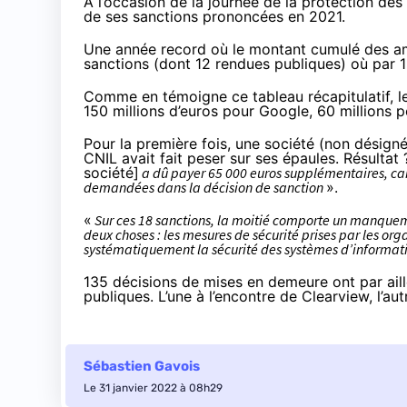
À l’occasion de la journée de la protection de
de ses sanctions prononcées en 2021
.
Une année record où le montant cumulé des amen
sanctions (dont 12 rendues publiques) où par 1
Comme en témoigne
ce tableau récapitulatif
, 
150 millions d’euros pour Google, 60 millions 
Pour la première fois, une société (non désigné
CNIL avait fait peser sur ses épaules. Résultat 
société]
a dû payer 65 000 euros supplémentaires, car
demandées dans la décision de sanction
».
«
Sur ces 18 sanctions, la moitié comporte un manquemen
deux choses : les mesures de sécurité prises par les or
systématiquement la sécurité des systèmes d’informatio
135 décisions de mises en demeure ont par ail
publiques. L’une à l’encontre de
Clearview
, l’a
Sébastien Gavois
Le 31 janvier 2022 à 08h29