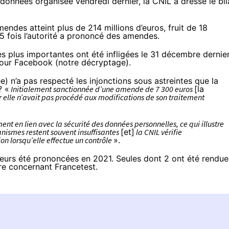
s données organisée vendredi dernier, la CNIL a dressé
le bi
des atteint plus de 214 millions d’euros, fruit de 18
5 fois l’autorité a prononcé des amendes.
les plus importantes ont été infligées le 31 décembre dernier
pour Facebook (
notre décryptage
).
e) n’a pas respecté les injonctions sous astreintes que la
? «
Initialement sanctionnée d’une amende de 7 300 euros
[la
 elle n’avait pas procédé aux modifications de son traitement
t en lien avec la sécurité des données personnelles, ce qui illustre
ganismes restent souvent insuffisantes
[et]
la CNIL vérifie
n lorsqu’elle effectue un contrôle
».
leurs été prononcées en 2021. Seules dont 2 ont été rendue
utre concernant
Francetest
.