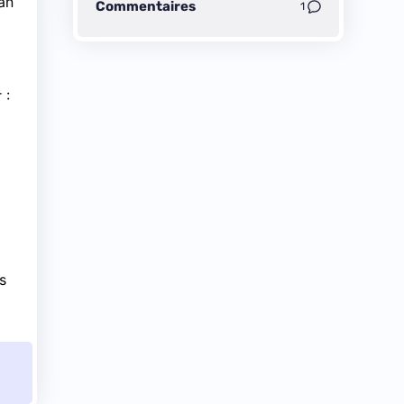
lan
Commentaires
1
 :
s