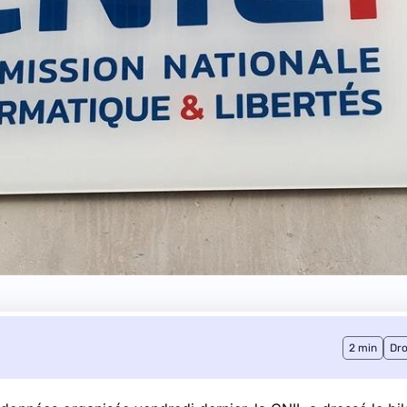
2 min
Dro