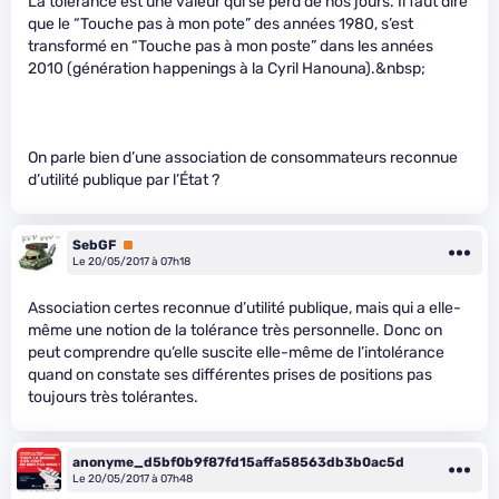
La tolérance est une valeur qui se perd de nos jours. Il faut dire
que le “Touche pas à mon pote” des années 1980, s’est
transformé en “Touche pas à mon poste” dans les années
2010 (génération happenings à la Cyril Hanouna).&nbsp;
On parle bien d’une association de consommateurs reconnue
d’utilité publique par l’État ?
SebGF
Premium
Le 20/05/2017 à 07h18
Association certes reconnue d’utilité publique, mais qui a elle-
même une notion de la tolérance très personnelle. Donc on
peut comprendre qu’elle suscite elle-même de l’intolérance
quand on constate ses différentes prises de positions pas
toujours très tolérantes.
anonyme_d5bf0b9f87fd15affa58563db3b0ac5d
Le 20/05/2017 à 07h48