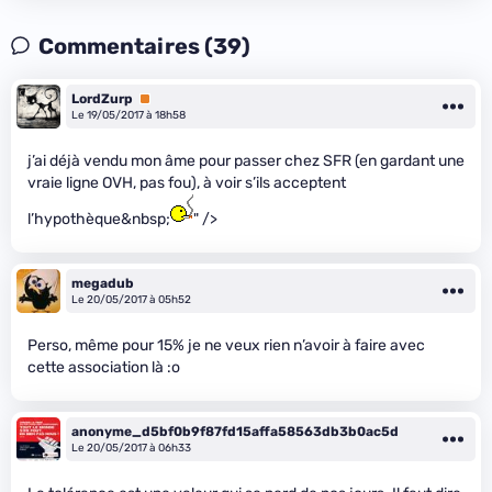
Commentaires (39)
LordZurp
Premium
Le 19/05/2017 à 18h58
j’ai déjà vendu mon âme pour passer chez SFR (en gardant une
vraie ligne OVH, pas fou), à voir s’ils acceptent
l’hypothèque&nbsp;
" />
megadub
Le 20/05/2017 à 05h52
Perso, même pour 15% je ne veux rien n’avoir à faire avec
cette association là :o
anonyme_d5bf0b9f87fd15affa58563db3b0ac5d
Le 20/05/2017 à 06h33