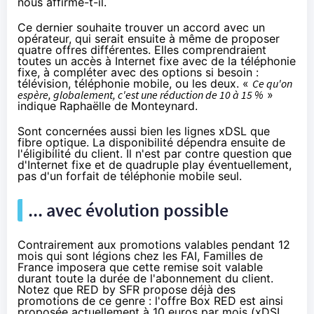
nous affirme-t-il.
Ce dernier souhaite trouver un accord avec un
opérateur, qui serait ensuite à même de proposer
quatre offres différentes. Elles comprendraient
toutes un accès à Internet fixe avec de la téléphonie
fixe, à compléter avec des options si besoin :
télévision, téléphonie mobile, ou les deux. «
Ce qu'on
espère, globalement, c'est une réduction de 10 à 15 %
»
indique Raphaëlle de Monteynard.
Sont concernées aussi bien les lignes xDSL que
fibre optique. La disponibilité dépendra ensuite de
l'éligibilité du client. Il n'est par contre question que
d'Internet fixe et de quadruple play éventuellement,
pas d'un forfait de téléphonie mobile seul.
... avec évolution possible
Contrairement aux promotions valables pendant 12
mois qui sont légions chez les
FAI
, Familles de
France imposera que cette remise soit valable
durant toute la durée de l'abonnement du client.
Notez que
RED
by
SFR
propose déjà des
promotions de ce genre : l'offre Box
RED
est ainsi
proposée actuellement à
10 euros par mois
(xDSL,