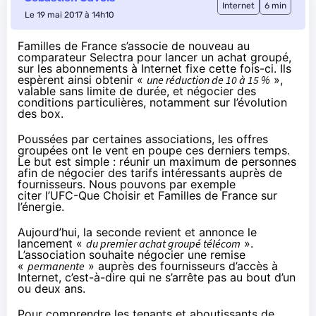
Internet
6 min
Le 19 mai 2017 à 14h10
Familles de France s’associe de nouveau au
comparateur Selectra pour lancer un achat groupé,
sur les abonnements à Internet fixe cette fois-ci. Ils
espèrent ainsi obtenir
«
une réduction de 10 à 15 %
»,
valable sans limite de durée, et négocier des
conditions particulières, notamment sur l’évolution
des box.
Poussées par certaines associations, les offres
groupées ont le vent en poupe ces derniers temps.
Le but est simple : réunir un maximum de personnes
afin de négocier des tarifs intéressants auprès de
fournisseurs. Nous pouvons par exemple
citer l’
UFC-Que Choisir
et
Familles de France
sur
l’énergie.
Aujourd’hui, la seconde revient et
annonce
le
lancement «
du premier achat groupé télécom
».
L’association souhaite négocier une remise
«
permanente
» auprès des fournisseurs d’accès à
Internet, c’est-à-dire qui ne s’arrête pas au bout d’un
ou deux ans.
Pour comprendre les tenants et aboutissants de