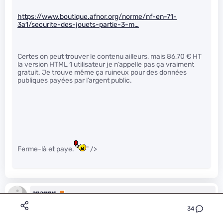
https://www.boutique.afnor.org/norme/nf-en-71-
3a1/securite-des-jouets-partie-3-m…
Certes on peut trouver le contenu ailleurs, mais 86,70 € HT
la version HTML 1 utilisateur je n’appelle pas ça vraiment
gratuit. Je trouve même ça ruineux pour des données
publiques payées par l’argent public.
Ferme-là et paye.
" />
anagrys
Premium
Le 22/08/2017 à 19h56
34