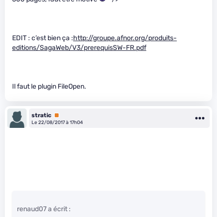
EDIT : c’est bien ça :
http://groupe.afnor.org/produits-
editions/SagaWeb/V3/prerequisSW-FR.pdf
Il faut le plugin FileOpen.
stratic
Premium
Le 22/08/2017 à 17h04
renaud07 a écrit :