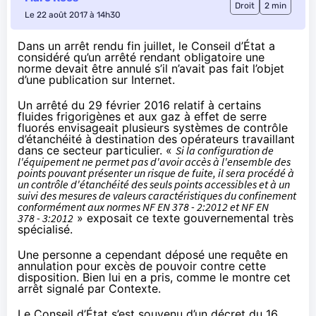
Droit
2 min
Le 22 août 2017 à 14h30
Dans un arrêt rendu fin juillet, le Conseil d’État a
considéré qu’un arrêté rendant obligatoire une
norme devait être annulé s’il n’avait pas fait l’objet
d’une publication sur Internet.
Un
arrêté du 29 février 2016
relatif à certains
fluides frigorigènes et aux gaz à effet de serre
fluorés envisageait plusieurs systèmes de contrôle
d’étanchéité à destination des opérateurs travaillant
dans ce secteur particulier. «
Si la configuration de
l'équipement ne permet pas d'avoir accès à l'ensemble des
points pouvant présenter un risque de fuite, il sera procédé à
un contrôle d'étanchéité des seuls points accessibles et à un
suivi des mesures de valeurs caractéristiques du confinement
conformément aux normes NF EN 378 - 2:2012 et NF EN
378 - 3:2012
» exposait ce texte gouvernemental très
spécialisé.
Une personne a cependant déposé une requête en
annulation pour excès de pouvoir contre cette
disposition. Bien lui en a pris, comme le montre
cet
arrêt
signalé par
Contexte
.
Le Conseil d’État s’est souvenu d’un
décret du 16