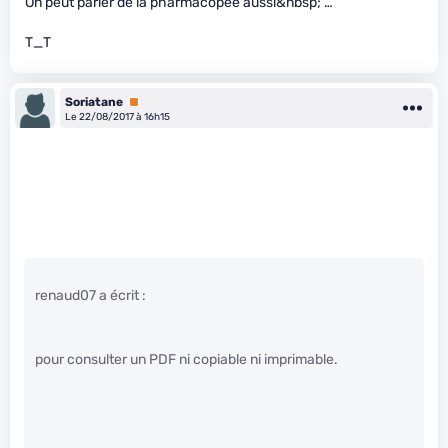
On peut parler de la pharmacopée aussi&nbsp; …
T_T
Soriatane
Premium
Le 22/08/2017 à 16h15
renaud07 a écrit :
pour consulter un PDF ni copiable ni imprimable.