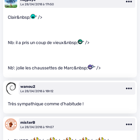
Le 28/04/2018 à 17h50
Clair&nbsp;
" />
Nb: il a pris un coup de vieux&nbsp;
" />
Nb’: jolie les chaussettes de Marc&nbsp;
" />
wanou2
Le 28/04/2018 à 18h12
Très sympathique comme d’habitude !
misterB
Le 28/04/2018 à 19h57