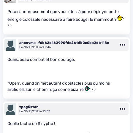
Putain, heureusement que vous êtes là pour déployer cette
énergie colossale nécessaire à faire bouger le mammouth
"
/>
anonyme_f6b62d162990fde261db0e0ba2db118e
Le 30/10/2018 à 15h46
Ouais, beau combat et bon courage.
“Open”, quand on met autant d’obstacles plus ou moins
artificiels sur le chemin, ça sonne bizarre
" />
tpeg5stan
Le 30/10/2018 à 16h17
Quelle tâche de Sisyphe !