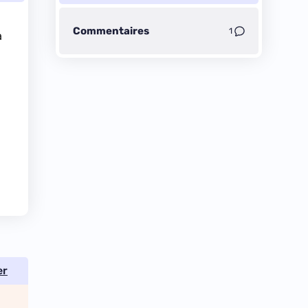
Commentaires
1
a
er