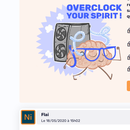
r
s
q
Flai
Le 18/05/2020 à 15h02