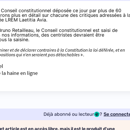
u Conseil constitutionnel déposée ce jour par plus de 60
rons plus en détail sur chacune des critiques adressées à l
ée LREM Laetitia Avia.
uno Retailleau, le Conseil constitutionnel est saisi de
s nos informations, des centristes devraient être
us la saisine.
ner et de déclarer contraires à la Constitution la loi déférée, et en
dispositions qui n’en seraient pas détachables
».
el
e la haine en ligne
Déjà abonné ou lecteur
?
Se connect
et article est en accès libre, mais il est le produit d'une