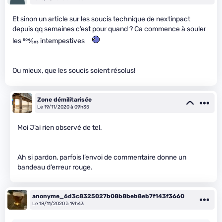
Et sinon un article sur les soucis technique de nextinpact
depuis qq semaines c’est pour quand ? Ca commence à souler
les
504
⁄
503
intempestives
Ou mieux, que les soucis soient résolus!
Zone démilitarisée
Le 19/11/2020 à 09h35
Moi J’ai rien observé de tel.
Ah si pardon, parfois l’envoi de commentaire donne un
bandeau d’erreur rouge.
anonyme_6d3c8325027b08b8beb8eb7f143f3660
Le 18/11/2020 à 19h43