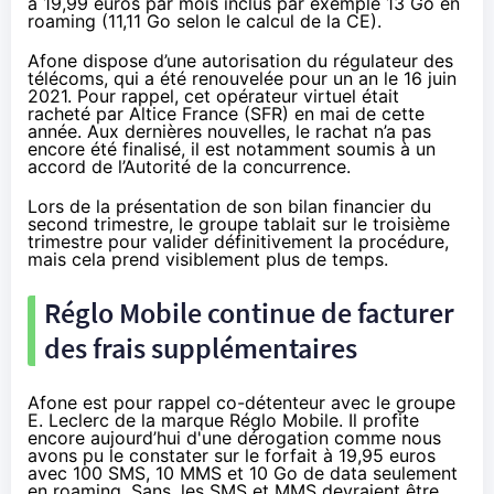
à 19,99 euros par mois inclus par exemple 13 Go en
roaming (11,11 Go selon le calcul de la CE).
Afone dispose d’une autorisation du régulateur des
télécoms, qui a été renouvelée pour un an le
16 juin
2021
. Pour rappel, cet opérateur virtuel était
racheté par Altice France (SFR)
en mai de cette
année
. Aux dernières nouvelles, le rachat n’a pas
encore été finalisé, il est notamment soumis à un
accord de l’Autorité de la concurrence.
Lors de la présentation de son bilan financier
du
second trimestre
, le groupe tablait sur le troisième
trimestre pour valider définitivement la procédure,
mais cela prend visiblement plus de temps.
Réglo Mobile continue de facturer
des frais supplémentaires
Afone est pour rappel co-détenteur avec le groupe
E. Leclerc de la marque Réglo Mobile. Il profite
encore aujourd’hui d'une dérogation comme nous
avons pu le constater sur le forfait à 19,95 euros
avec 100 SMS, 10 MMS et 10 Go de data seulement
en roaming. Sans, les SMS et MMS devraient être