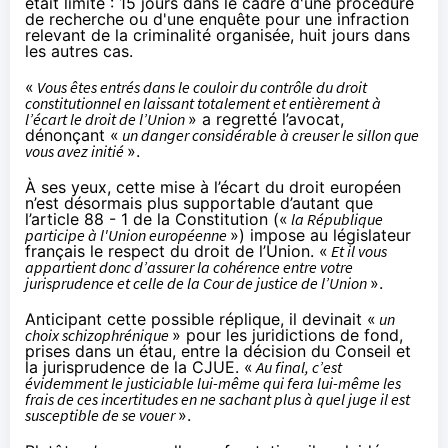
était limité : 15 jours dans le cadre d'une procédure
de recherche ou d'une enquête pour une infraction
relevant de la criminalité organisée, huit jours dans
les autres cas.
«
Vous êtes entrés dans le couloir du contrôle du droit
constitutionnel en laissant totalement et entièrement à
l’écart le droit de l’Union
» a regretté l’avocat,
dénonçant «
un danger considérable à creuser le sillon que
vous avez initié
».
À ses yeux, cette mise à l’écart du droit européen
n’est désormais plus supportable d’autant que
l’article 88 - 1 de la Constitution («
la République
participe à l'Union européenne
») impose au législateur
français le respect du droit de l’Union. «
Et il vous
appartient donc d’assurer la cohérence entre votre
jurisprudence et celle de la Cour de justice de l’Union
».
Anticipant cette possible réplique, il devinait «
un
choix schizophrénique
» pour les juridictions de fond,
prises dans un étau, entre la décision du Conseil et
la jurisprudence de la CJUE. «
Au final, c’est
évidemment le justiciable lui-même qui fera lui-même les
frais de ces incertitudes en ne sachant plus à quel juge il est
susceptible de se vouer
».