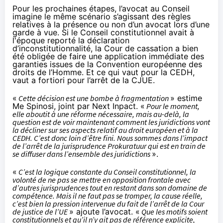
Pour les prochaines étapes, l’avocat au Conseil
imagine le même scénario s’agissant des règles
relatives à la présence ou non d’un avocat lors d’une
garde à vue. Si le Conseil constitutionnel avait à
l'époque reporté la déclaration
d’inconstitutionnalité, la Cour de cassation a bien
été obligée de faire une application immédiate des
garanties issues de la Convention européenne des
droits de l’Homme. Et ce qui vaut pour la CEDH,
vaut a fortiori pour l’arrêt de la CJUE.
«
Cette décision est une bombe à fragmentation
» estime
Me Spinosi, joint par Next Inpact. «
Pour le moment,
elle aboutit à une réforme nécessaire, mais au-delà, la
question est de voir maintenant comment les juridictions vont
la décliner sur ses aspects relatif au droit européen et à la
CEDH. C’est donc loin d’être fini. Nous sommes dans l’impact
de l’arrêt de la jurisprudence Prokuratuur qui est en train de
se diffuser dans l’ensemble des juridictions
».
«
C’est la logique constante du Conseil constitutionnel, la
volonté de ne pas se mettre en opposition frontale avec
d’autres jurisprudences tout en restant dans son domaine de
compétence. Mais il ne faut pas se tromper, la cause réelle,
c’est bien la pression intervenue du fait de l’arrêt de la Cour
de justice de l’UE
» ajoute l’avocat. «
Que les motifs soient
constitutionnels et qu’il n’y ait pas de référence explicite,