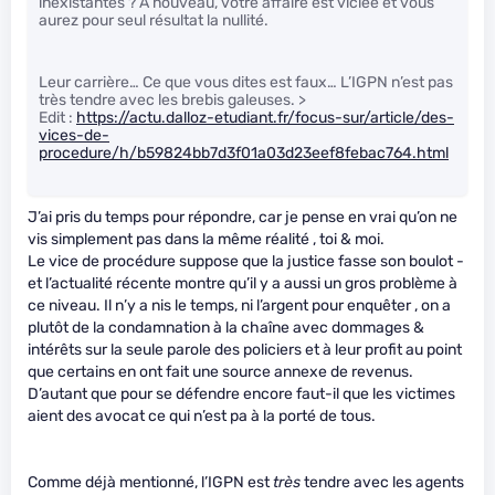
inexistantes ? A nouveau, votre affaire est viciée et vous
aurez pour seul résultat la nullité.
Leur carrière… Ce que vous dites est faux… L’IGPN n’est pas
très tendre avec les brebis galeuses. >
Edit :
https://actu.dalloz-etudiant.fr/focus-sur/article/des-
vices-de-
procedure/h/b59824bb7d3f01a03d23eef8febac764.html
J’ai pris du temps pour répondre, car je pense en vrai qu’on ne
vis simplement pas dans la même réalité , toi & moi.
Le vice de procédure suppose que la justice fasse son boulot -
et l’actualité récente montre qu’il y a aussi un gros problème à
ce niveau. Il n’y a nis le temps, ni l’argent pour enquêter , on a
plutôt de la condamnation à la chaîne avec dommages &
intérêts sur la seule parole des policiers et à leur profit au point
que certains en ont fait une source annexe de revenus.
D’autant que pour se défendre encore faut-il que les victimes
aient des avocat ce qui n’est pa à la porté de tous.
Comme déjà mentionné, l’IGPN est
très
tendre avec les agents