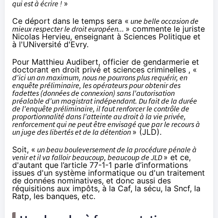
qui est à écrire !
»
Ce déport dans le temps sera «
une belle occasion de
mieux respecter le droit européen...
»
commente
le juriste
Nicolas Hervieu, enseignant à Sciences Politique et
à l'UNiversité d'Evry.
Pour Matthieu Audibert
, officier de gendarmerie et
doctorant en droit privé et sciences criminelles , «
d'ici un an maximum, nous ne pourrons plus requérir, en
enquête préliminaire, les opérateurs pour obtenir des
fadettes (données de connexion) sans l'autorisation
préalable d'un magistrat indépendant. Du fait de la durée
de l'enquête préliminaire, il faut renforcer le contrôle de
proportionnalité dans l'atteinte au droit à la vie privée,
renforcement qui ne peut être envisagé que par le recours à
un juge des libertés et de la détention
» (JLD).
Soit, «
un beau bouleversement de la procédure pénale à
venir et il va falloir beaucoup, beaucoup de JLD
» et ce,
d'autant que l’article 77-1-1 parle d’informations
issues d'un système informatique ou d'un traitement
de données nominatives,
et donc aussi
des
réquisitions aux impôts, à la Caf, la sécu, la Sncf, la
Ratp, les banques, etc.