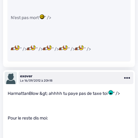
N’est pas mort
" />
" />
" />
" />
" />
" />
exover
Le 16/09/2012 à 20h18
HarmattanBlow &gt; ahhhh tu paye pas de taxe toi
" />
Pour le reste dis moi: