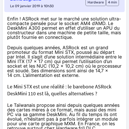
Hardware
4 min
Le 09 janvier 2019 à 10h30
Enfin ! ASRock met sur le marché une solution ultra-
compacte pensée pour le socket AM4 d’AMD. Le
DeskMini A300 permet en effet d’utiliser un APU du
constructeur dans une machine de petite taille, mais
plutôt fournie en connectique.
Depuis quelques années, ASRock est un grand
promoteur du format Mini STX, poussé au départ
par Intel. Il s’agit d’une solution intermédiaire entre le
Mini ITX (17 x 17 cm) qui permet l’utilisation d’un
socket et les NUC (10,2 x 10,2 cm) où le processeur
est soudé. Ses dimensions sont ainsi de 14,7 x
14 cm. L’alimentation est externe.
Le Mini STX est une réalité : le barebone ASRock
DeskMini 110 est là, quelles alternatives ?
Le Taïwanais propose ainsi depuis quelques années
des cartes mères à ce format, mais aussi des mini
PC via sa gamme DeskMini. Au fil du temps ils ont
évolué, n’hésitant pas à parfois intégrer un module
pour une carte graphique MXM. En France, on les
retrouve surtout chez
Hardware.fr
/
LDLC
.