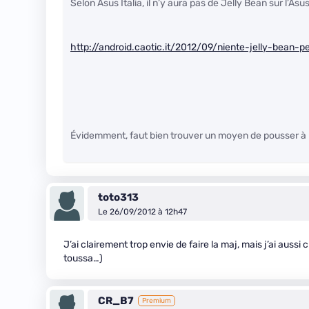
Selon Asus Italia, il n’y aura pas de Jelly Bean sur l’As
http://android.caotic.it/2012/09/niente-jelly-bean-p
Évidemment, faut bien trouver un moyen de pousser à 
toto313
Le 26/09/2012 à 12h47
J’ai clairement trop envie de faire la maj, mais j’ai auss
toussa…)
CR_B7
Premium