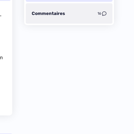
Commentaires
16
-
on