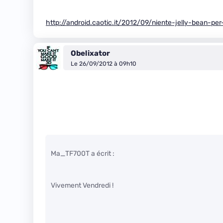
http://android.caotic.it/2012/09/niente-jelly-bean-per
Obelixator
Le 26/09/2012 à 09h10
Ma_TF700T a écrit :
Vivement Vendredi !