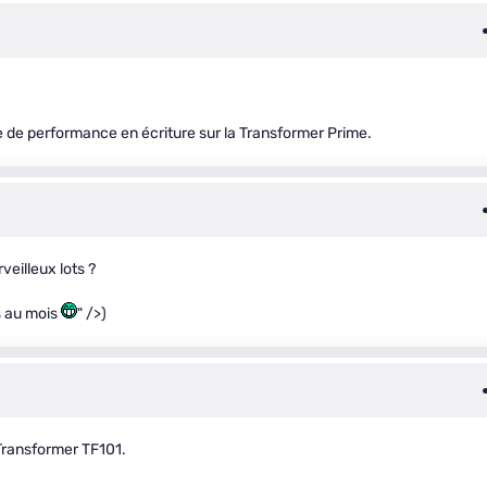
e de performance en écriture sur la Transformer Prime.
eilleux lots ?
rs au mois
" />)
s Transformer TF101.