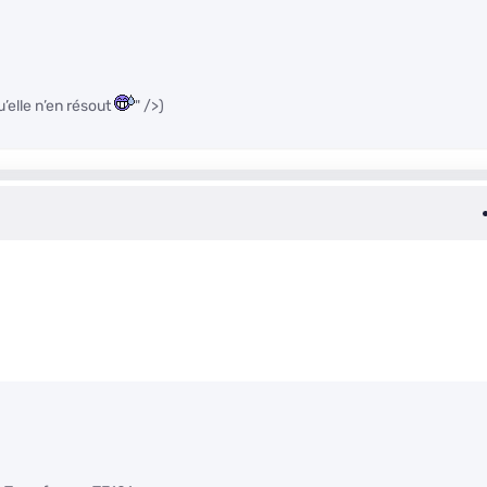
’elle n’en résout
" />)