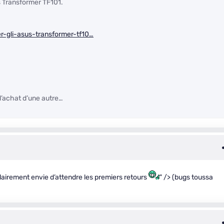
us Transformer TF101.
er-gli-asus-transformer-tf10…
l’achat d’une autre…
i clairement envie d’attendre les premiers retours
" /> (bugs toussa