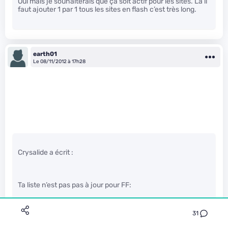
Oui mais je souhaiterais que çà soit actif pour les sites. Là il
faut ajouter 1 par 1 tous les sites en flash c’est très long.
earth01
Le 08/11/2012 à 17h28
Crysalide a écrit :
Ta liste n’est pas pas à jour pour FF:
La Fullscreen API est présente depuis
FF10
et webRTC est
dans
FF18/19
depuis un petit moment. (ou
là
)
31