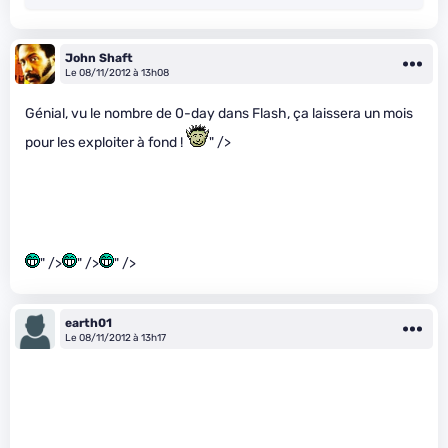
John Shaft
Le 08/11/2012 à 13h08
Génial, vu le nombre de 0-day dans Flash, ça laissera un mois
pour les exploiter à fond !
" />
" />
" />
" />
earth01
Le 08/11/2012 à 13h17