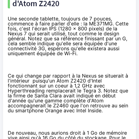
d'Atom Z2420
Une seconde tablette, toujours de 7 pouces,
commence à faire parler d'elle : la ME371MG. Cette
fois, c'est l'écran IPS (1280 x 800 pixels) de la
Nexus 7 qui serait utilisé, tout comme le design
général. Notez que sa référence finissant par un G,
cela semble indique qu'elle sera équipée d'une
connectivité 3G, espérons qu'elle existera aussi
uniquement équipée de Wi-Fi.
Ce qui change par rapport à la Nexus se situerait à
l'intérieur puisqu'un Atom Z2420 d'Intel
fonctionnant sur un coeur à 1,2 GHz avec
Hyperthreading remplacerait le Tegra 3. Notez que
la firme de Santa Clara
avait indiqué
en début
d'année qu'une gamme complète d'Atom
accompagnerait le Z2460 que l'on retrouve au sein
du smartphone
Orange avec Intel Inside
.
De nouveau, nous aurions droit à 1 Go de mémoire
vive ainsi qu'à 16 Go du côté du stockage. Pour le