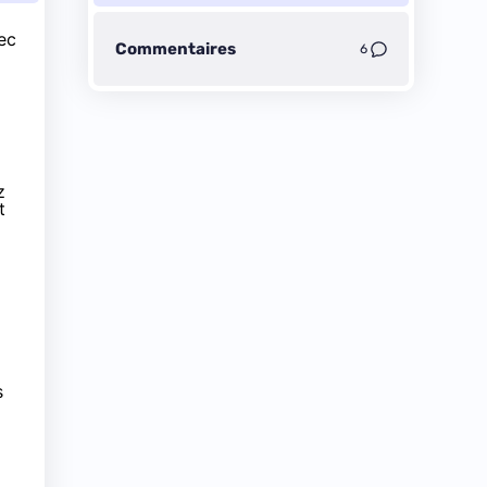
ec
Commentaires
6
z
t
s