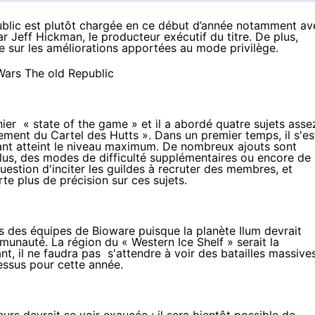
public est plutôt chargée en ce début d’année notamment av
r Jeff Hickman, le producteur exécutif du titre. De plus,
e sur les améliorations apportées au mode privilège.
rnier
« state of the game
» et il a abordé quatre sujets asse
ement du Cartel des Hutts
». Dans un premier temps, il s'es
ant atteint le niveau maximum. De nombreux ajouts sont
lus, des modes de difficulté supplémentaires ou encore de
uestion d'inciter les guildes à recruter des membres, et
rte plus de précision sur ces sujets.
s des équipes de Bioware puisque la planète Ilum devrait
ommunauté. La région du «
Western Ice Shelf » serait la
t, il ne faudra pas s'attendre à voir des batailles massive
dessus pour cette année.