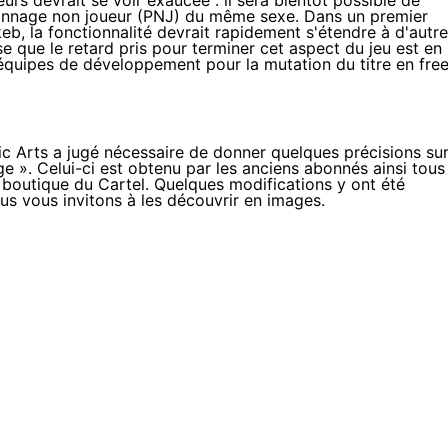
rs devrait se voir exaucée : il sera bientôt possible de
rsonnage non joueur (PNJ) du même sexe. Dans un premier
eb, la fonctionnalité devrait rapidement s'étendre à d'autr
e que le retard pris pour terminer cet aspect du jeu est en
équipes de développement pour la mutation du titre en fre
ic Arts a jugé nécessaire de donner quelques précisions su
ge ». Celui-ci est obtenu par les anciens abonnés ainsi tous
 boutique du Cartel. Quelques modifications y ont été
ous vous invitons à les découvrir en images.