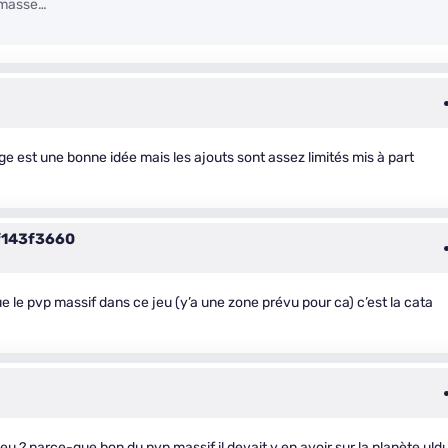
e masse…
ège est une bonne idée mais les ajouts sont assez limités mis à part
143f3660
e le pvp massif dans ce jeu (y’a une zone prévu pour ca) c’est la cata
eu ? parce-que bon du pvp massif il devait y en avoir sur la planète ul