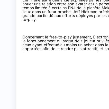
Enfin, une autre demande exprimée par les joueu
nouer une relation entre son avatar et un pe
temps limitée à certains PNJ de la planète Mak
lieux dans un futur proche. Jeff Hickman précis
grande partie dû aux efforts déployés par les 
to-play.
Concernant le free-to-play justement, Electron
le fonctionnement du statut de « joueur privilè
ceux ayant effectué au moins un achat dans la
apportées afin de le rendre plus attractif, et n