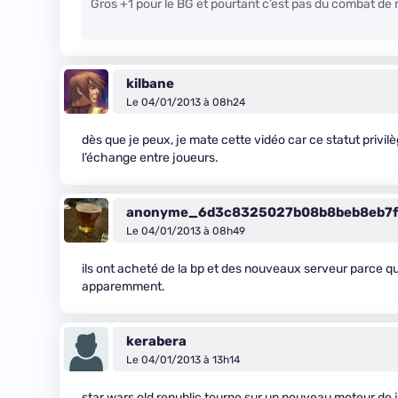
Gros +1 pour le BG et pourtant c’est pas du combat d
kilbane
Le 04/01/2013 à 08h24
dès que je peux, je mate cette vidéo car ce statut privil
l’échange entre joueurs.
anonyme_6d3c8325027b08b8beb8eb7f
Le 04/01/2013 à 08h49
ils ont acheté de la bp et des nouveaux serveur parce qu
apparemment.
kerabera
Le 04/01/2013 à 13h14
star wars old republic tourne sur un nouveau moteur de j