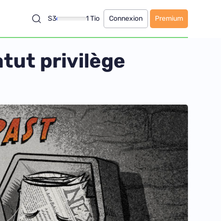
S3
1 Tio
Connexion
Premium
tut privilège