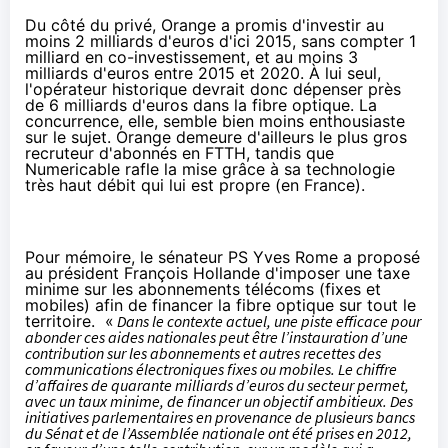
Du côté du privé, Orange a promis d'investir au
moins
2 milliards d'euros d'ici 2015,
sans compter 1
milliard en co-investissement, et au moins 3
milliards d'euros entre 2015 et 2020. À lui seul,
l'opérateur historique devrait donc dépenser près
de 6 milliards d'euros dans la fibre optique. La
concurrence, elle, semble bien moins enthousiaste
sur le sujet. Orange demeure d'ailleurs le plus gros
recruteur d'abonnés en FTTH, tandis que
Numericable rafle la mise grâce à sa technologie
très haut débit qui lui est propre (en France).
Pour mémoire, le sénateur PS Yves Rome a proposé
au président François Hollande d'imposer une
taxe
minime sur les abonnements télécoms
(fixes et
mobiles) afin de financer la fibre optique sur tout le
territoire.
«
Dans le contexte actuel, une piste efficace pour
abonder ces aides nationales peut être l’instauration d’une
contribution sur les abonnements et autres recettes des
communications électroniques fixes ou mobiles. Le chiffre
d’affaires de quarante milliards d’euros du secteur permet,
avec un taux minime, de financer un objectif ambitieux. Des
initiatives
parlementaires en provenance de plusieurs bancs
du Sénat et de l’Assemblée nationale ont été prises en 2012,