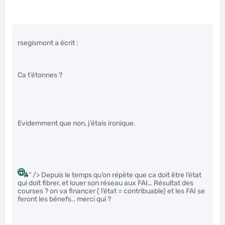
rsegismont a écrit :
Ca t’étonnes ?
Evidemment que non, j’étais ironique.
" /> Depuis le temps qu’on répète que ca doit être l’état
qui doit fibrer, et louer son réseau aux FAI… Résultat des
courses ? on va financer ( l’état = contribuable) et les FAI se
feront les bénefs.. merci qui ?